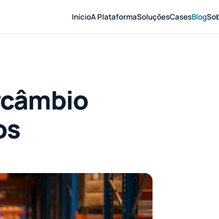
Início
A Plataforma
Soluções
Cases
Blog
So
ercâmbio
os