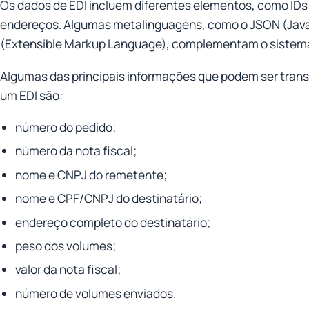
Os dados de EDI incluem diferentes elementos, como IDs
endereços. Algumas metalinguagens, como o JSON (JavaS
(Extensible Markup Language), complementam o sistema 
Algumas das principais informações que podem ser tran
um EDI são:
número do pedido;
número da nota fiscal;
nome e CNPJ do remetente;
nome e CPF/CNPJ do destinatário;
endereço completo do destinatário;
peso dos volumes;
valor da nota fiscal;
número de volumes enviados.