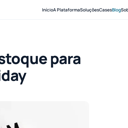
Início
A Plataforma
Soluções
Cases
Blog
So
stoque para
iday