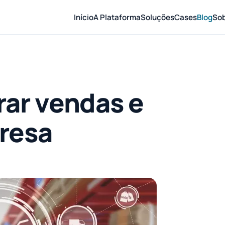
Início
A Plataforma
Soluções
Cases
Blog
So
ar vendas e
resa