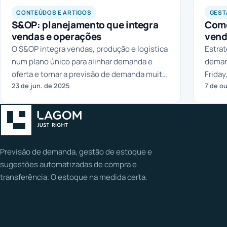
CONTEÚDOS E ARTIGOS
GEST
S&OP: planejamento que integra
Como
vendas e operações
vend
O S&OP integra vendas, produção e logística
Estrat
num plano único para alinhar demanda e
demand
oferta e tornar a previsão de demanda muito
Friday
23 de jun. de 2025
7 de o
mais precisa.
e evit
Previsão de demanda, gestão de estoque e
sugestões automatizadas de compra e
transferência. O estoque na medida certa.