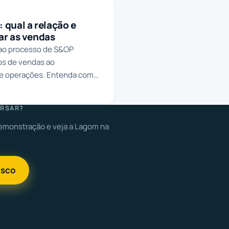
 qual a relação e
ar as vendas
 ao processo de S&OP
os de vendas ao
e operações. Entenda como
2
pulsiona os resultados.
RSAR?
monstração e veja a Lagom na
osco
M