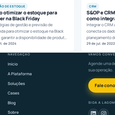
ÃO DE ESTOQUE
CRM
 otimizar o estoque para
S&OP e CRM:
er na Black Friday
como integr
égias de gestão e previsão de
Integrar o CRM
a para otimizar o estoque na Black
conecta os dad
, garantir a disponibilidade de produtos
planejamento d
ut. de 2024
29 de jul. de 202
ar excessos ou faltas.
essa relação im
NAVEGAÇÃO
VAMOS CONVE
Agende uma de
Início
sua operação.
A Plataforma
Soluções
Fale con
Cases
Blog
SIGA A LAGO
Sobre