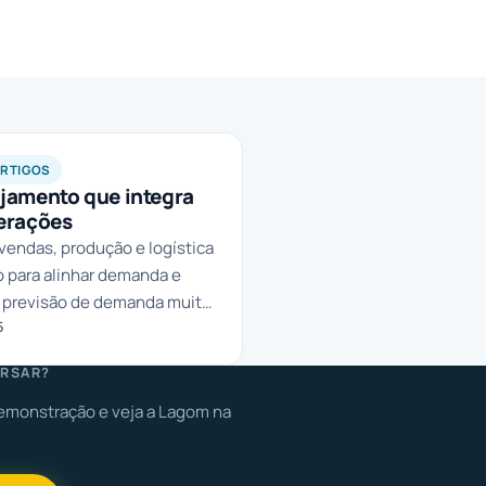
ARTIGOS
jamento que integra
erações
vendas, produção e logística
 para alinhar demanda e
 a previsão de demanda muito
5
RSAR?
monstração e veja a Lagom na