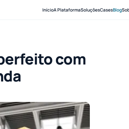
Início
A Plataforma
Soluções
Cases
Blog
So
perfeito com
nda