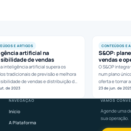
EÚDOS E ARTIGOS
CONTEÚDOS E 
igência artificial na
S&OP: plane
isibilidade de vendas
vendas e op
 inteligência artificial supera os
O S&OP integra 
s tradicionais de previsão e melhora
num plano único
isibilidade de vendas e distribuição do
oferta e tornar
ut. de 2023
23 de jun. de 202
egócio.
mais precisa.
NAVEGAÇÃO
VAMOS CONVE
Agende uma de
Início
sua operação.
A Plataforma