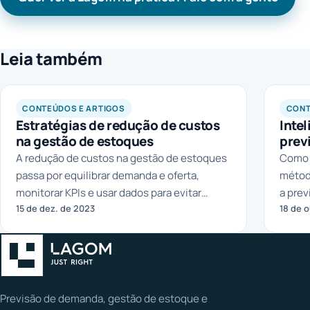
Leia também
CONTEÚDOS E ARTIGOS
CONT
Estratégias de redução de custos
Intel
na gestão de estoques
prev
A redução de custos na gestão de estoques
Como a
passa por equilibrar demanda e oferta,
método
monitorar KPIs e usar dados para evitar
a prev
15 de dez. de 2023
18 de o
excessos e rupturas.
seu n
Previsão de demanda, gestão de estoque e