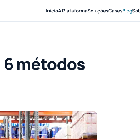
Início
A Plataforma
Soluções
Cases
Blog
So
: 6 métodos