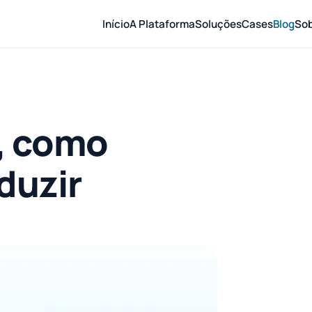
Início
A Plataforma
Soluções
Cases
Blog
So
é, como
duzir