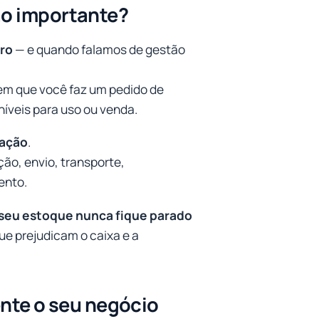
tão importante?
ro
— e quando falamos de gestão
 em que você faz um pedido de
níveis para uso ou venda.
ração
.
ção, envio, transporte,
ento.
 seu estoque nunca fique parado
e prejudicam o caixa e a
nte o seu negócio