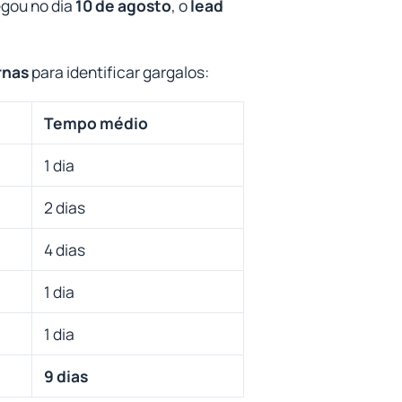
egou no dia
10 de agosto
, o
lead
rnas
para identificar gargalos:
Tempo médio
1 dia
2 dias
4 dias
1 dia
1 dia
9 dias