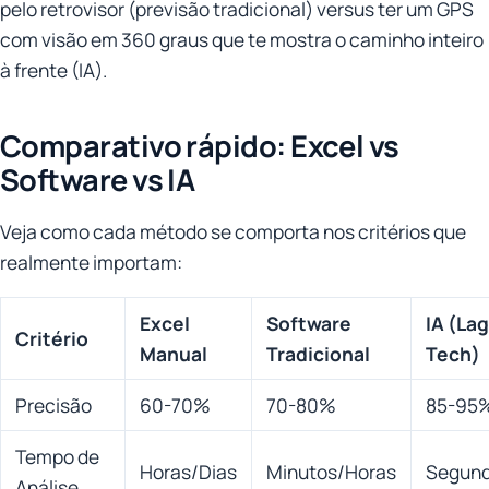
pelo retrovisor (previsão tradicional) versus ter um GPS
com visão em 360 graus que te mostra o caminho inteiro
à frente (IA).
Comparativo rápido: Excel vs
Software vs IA
Veja como cada método se comporta nos critérios que
realmente importam:
Excel
Software
IA (La
Critério
Manual
Tradicional
Tech)
Precisão
60-70%
70-80%
85-95
Tempo de
Horas/Dias
Minutos/Horas
Segun
Análise