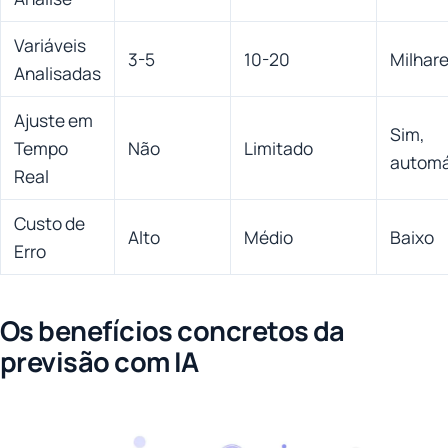
Variáveis
3-5
10-20
Milhar
Analisadas
Ajuste em
Sim,
Tempo
Não
Limitado
automá
Real
Custo de
Alto
Médio
Baixo
Erro
Os benefícios concretos da
previsão com IA