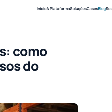
Início
A Plataforma
Soluções
Cases
Blog
So
s: como
sos do