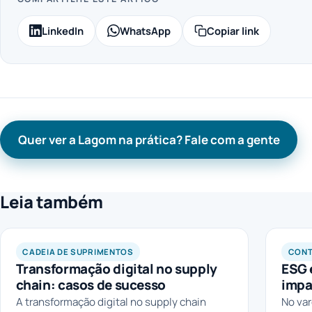
LinkedIn
WhatsApp
Copiar link
Quer ver a Lagom na prática? Fale com a gente
Leia também
LAGOM
CADEIA DE SUPRIMENTOS
CONT
Transformação digital no supply
ESG 
chain: casos de sucesso
impa
A transformação digital no supply chain
No var