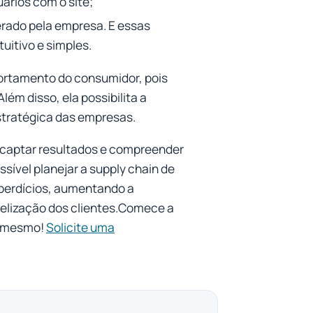
ários com o site;
erado pela empresa. E essas
uitivo e simples.
portamento do consumidor, pois
lém disso, ela possibilita a
stratégica das empresas.
a captar resultados e compreender
sível planejar a supply chain de
sperdícios, aumentando a
idelização dos clientes.Comece a
a mesmo!
Solicite uma