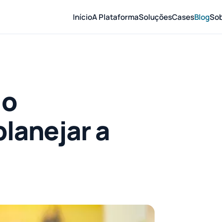
Início
A Plataforma
Soluções
Cases
Blog
So
do
lanejar a