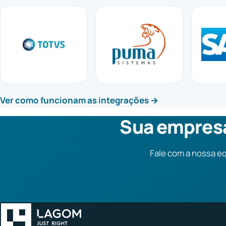
Ver como funcionam as integrações →
Sua empresa
Fale com a nossa e