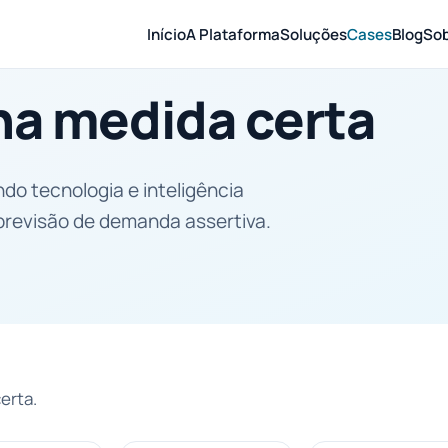
Início
A Plataforma
Soluções
Cases
Blog
So
 na medida certa
o tecnologia e inteligência
previsão de demanda assertiva.
erta.