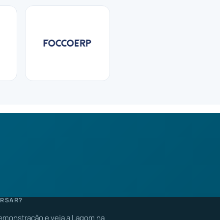
RSAR?
monstração e veja a Lagom na