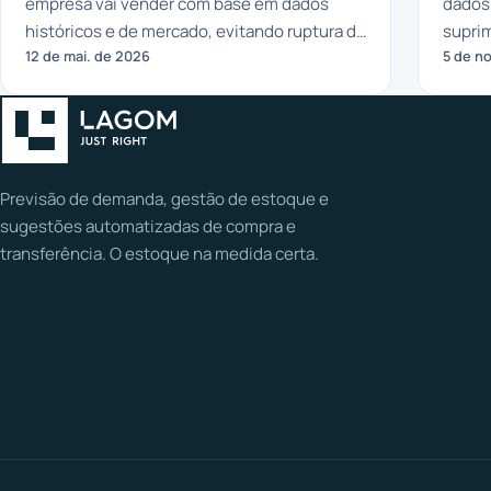
empresa vai vender com base em dados
dados,
históricos e de mercado, evitando ruptura de
supri
12 de mai. de 2026
5 de n
estoque e capital parado.
softw
Previsão de demanda, gestão de estoque e
sugestões automatizadas de compra e
transferência. O estoque na medida certa.