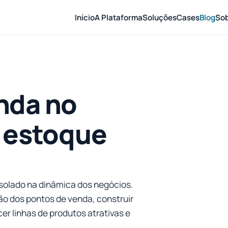
Início
A Plataforma
Soluções
Cases
Blog
So
nda no
 estoque
solado na dinâmica dos negócios.
ão dos pontos de venda, construir
er linhas de produtos atrativas e