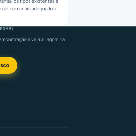
anda, os tipos existentes e
 aplicar o mais adequado à
u negócio.
RSAR?
monstração e veja a Lagom na
osco
M