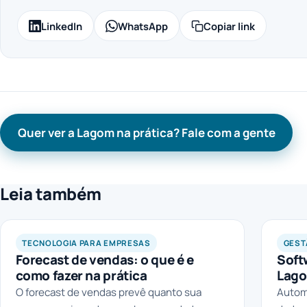
LinkedIn
WhatsApp
Copiar link
Quer ver a Lagom na prática? Fale com a gente
Leia também
TECNOLOGIA PARA EMPRESAS
GEST
Forecast de vendas: o que é e
Soft
como fazer na prática
Lago
O forecast de vendas prevê quanto sua
Automa